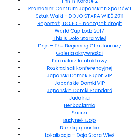
This Is Karate 2
Promofilm: Centrum Japońskich Sportów i
Sztuk Walki – DOJO STARA WIEŚ 2011
Reportaż „DOJO – początek drogi”
World Cup Lodz 2017
This is Dojo Stara Wieś
Dojo – The Beginning Of a Journey
Galeria aktywności
Formularz kontaktowy
Rozkład sali konferencyjnej
Japoński Domek Super VIP
Japońskie Domki VIP
Japońskie Domki Standard
Jadalnia
Herbaciarnia
Sauna
Budynek Dojo
Domki japońskie
Lokalizacja – Dojo Stara Wieś